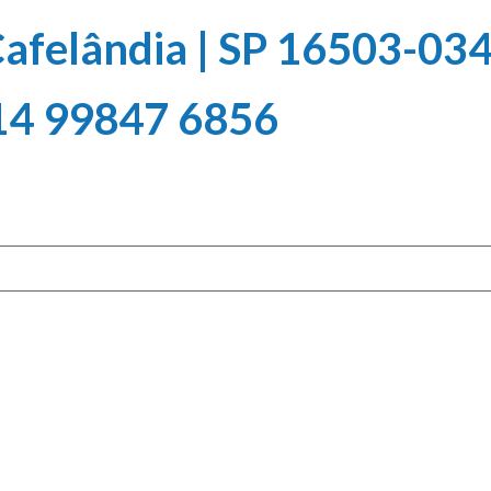
 Cafelândia | SP 16503-03
 14 99847 6856