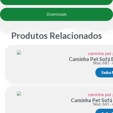
Downloads
Produtos Relacionados
Caminha Pet Sofá
Skus: 681 -
Saiba 
Caminha Pet Sofá
Skus: 661 -