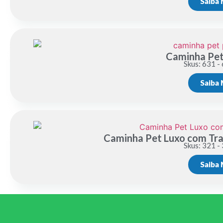
Saiba 
Caminha Pet
Skus: 631 -
Saiba 
Caminha Pet Luxo com Tr
Skus: 321 -
Saiba 