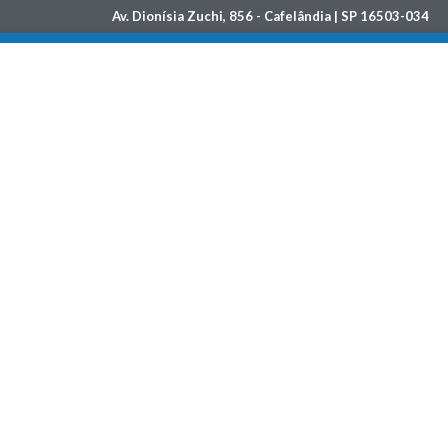
Av. Dionísia Zuchi, 856 - Cafelândia | SP 16503-034