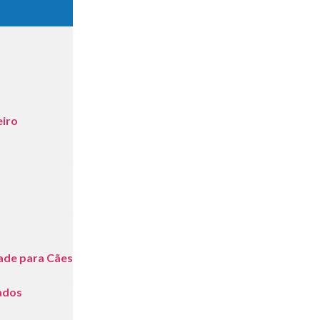
eiro
dade para Cães
ados