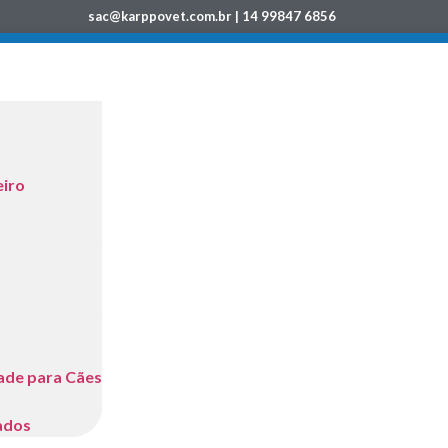
sac@karppovet.com.br | 14 99847 6856
eiro
dade para Cães
ados