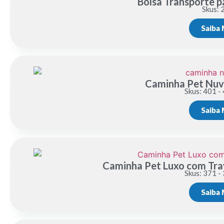
Bolsa Transporte 
Skus: 
Saiba 
Caminha Pet Nuv
Skus: 401 -
Saiba 
Caminha Pet Luxo com Tra
Skus: 371 -
Saiba 