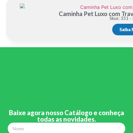
Caminha Pet Luxo com Trav
Skus: 351 -
Saiba 
Baixe agora nosso Catálogo e conheça
todas as novidades.