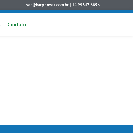
sac@karppovet.com.br | 14 99847 6856
s
Contato