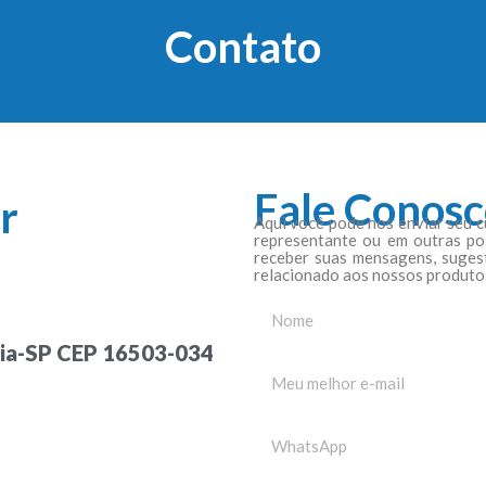
Contato
Fale Conos
r
Aqui você pode nos enviar seu c
representante ou em outras pos
receber suas mensagens, suges
relacionado aos nossos produto
ndia-SP CEP 16503-034