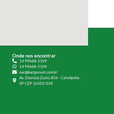
Onde nos encontrar
14 99668-5109
14 99668-5109
sac@karppovet.com.br
Av. Dionísia Zuchi, 856 - Cafelândia-
SP CEP 16503-034