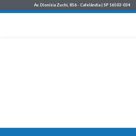
Av. Dionísia Zuchi, 856 - Cafelândia | SP 16503-034