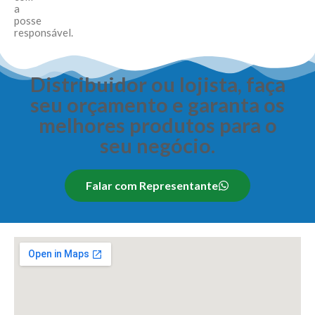
a
posse
responsável.
Distribuidor ou lojista, faça
seu orçamento e garanta os
melhores produtos para o
seu negócio.
Falar com Representante