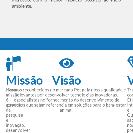
ambiente.
Missão
Visão
V
Nossa
Sermos reconhecidos no mercado Pet pela nossa qualidade e
Tr
missão
relevantes por desenvolver tecnologias inovadoras,
co
é
especialistas no fornecimento do desenvolvimento de
Éti
através
produtos que sejam referencia em soluções para o bem-estar
In
da
animal.
e
pesquisa
Qu
e
sã
inovação,
no
desenvolver
pr