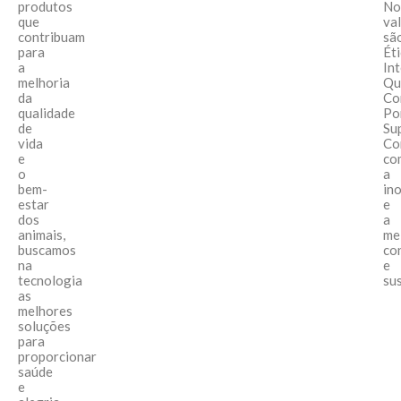
produtos
No
que
va
contribuam
sã
para
Éti
a
In
melhoria
Qu
da
Con
qualidade
Po
de
Su
vida
Co
e
co
o
a
bem-
in
estar
e
dos
a
animais,
me
buscamos
co
na
e
tecnologia
su
as
melhores
soluções
para
proporcionar
saúde
e