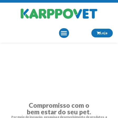
Loja
Sobre Nós
Compromisso com o
bem estar do seu pet.
Por meio de inovação, pesquisa e desenvolvimento de produtos, a