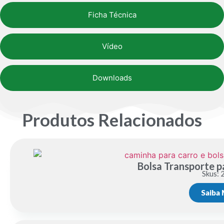
Ficha Técnica
Vídeo
Downloads
Produtos Relacionados
Bolsa Transporte 
Skus: 
Saiba 