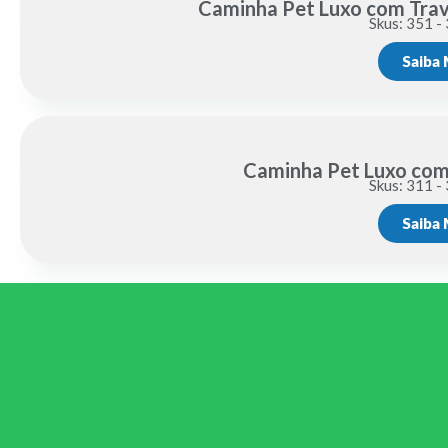
Caminha Pet Luxo com Trav
Skus: 351 -
Saiba 
Caminha Pet Luxo com
Skus: 311 -
Saiba 