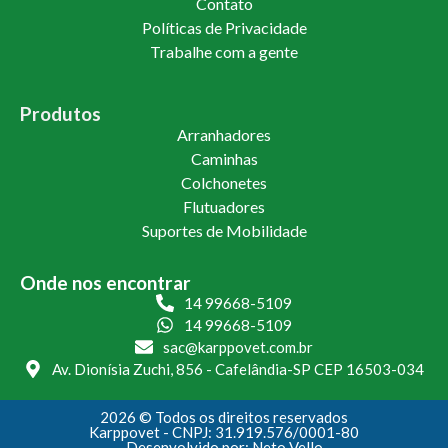
Contato
Políticas de Privacidade
Trabalhe com a gente
Produtos
Arranhadores
Caminhas
Colchonetes
Flutuadores
Suportes de Mobilidade
Onde nos encontrar
14 99668-5109
14 99668-5109
sac@karppovet.com.br
Av. Dionísia Zuchi, 856 - Cafelândia-SP CEP 16503-034
2026 © Todos os direitos reservados
Karppovet - CNPJ: 31.919.576/0001-80
Desenvolvido por: Neto Vello