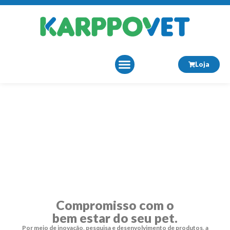
Loja
Sobre Nós
Compromisso com o
bem estar do seu pet.
Por meio de inovação, pesquisa e desenvolvimento de produtos, a