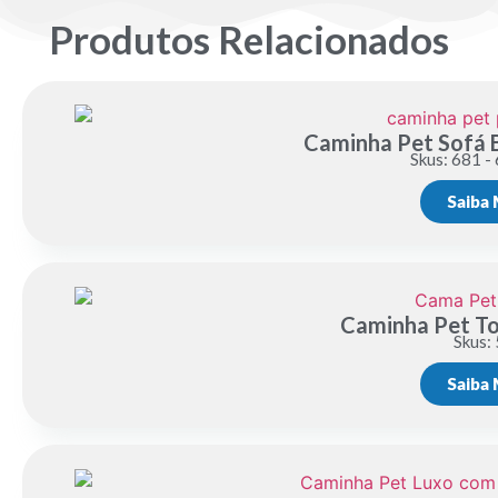
Produtos Relacionados
Caminha Pet Sofá
Skus: 681 -
Saiba 
Caminha Pet To
Skus:
Saiba 