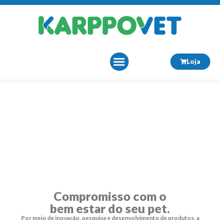
Loja
Sobre Nós
Compromisso com o
bem estar do seu pet.
Por meio de inovação, pesquisa e desenvolvimento de produtos, a