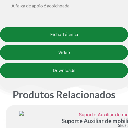
A faixa de apoio é acolchoada.
Ficha Técnica
Vídeo
Downloads
Produtos Relacionados
Suporte Auxiliar de mobi
Skus: