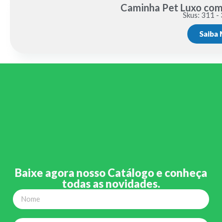
Caminha Pet Luxo com
Skus: 311 -
Saiba 
Baixe agora nosso Catálogo e conheça
todas as novidades.