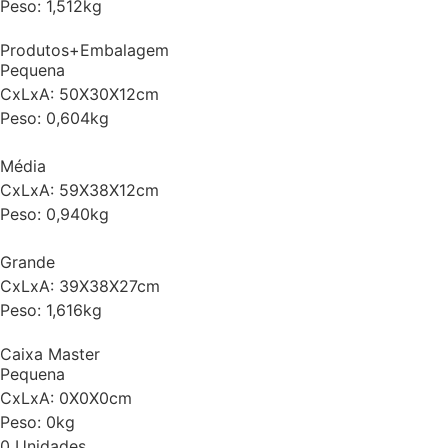
Peso: 1,512kg
Produtos+Embalagem
Pequena
CxLxA: 50X30X12cm
Peso: 0,604kg
Média
CxLxA: 59X38X12cm
Peso: 0,940kg
Grande
CxLxA: 39X38X27cm
Peso: 1,616kg
Caixa Master
Pequena
CxLxA: 0X0X0cm
Peso: 0kg
0 Unidades