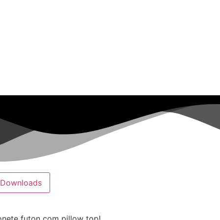
Para o meu negócio
Para minha casa
Downloads
nete futon com pillow top!