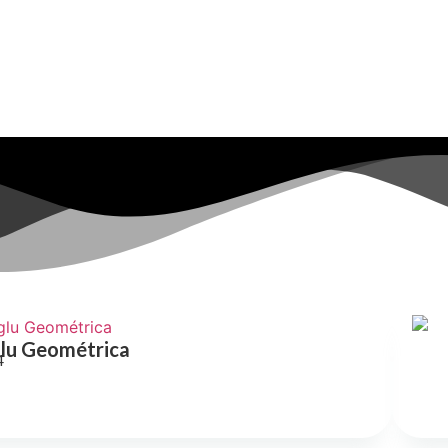
Clique aqui
glu Geométrica
4
is